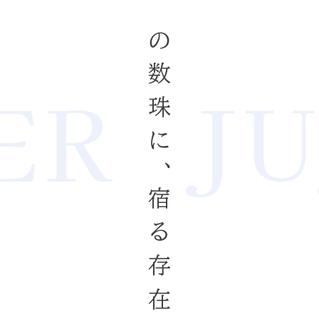
一つ一つの数珠に、
R
JU
宿る存在